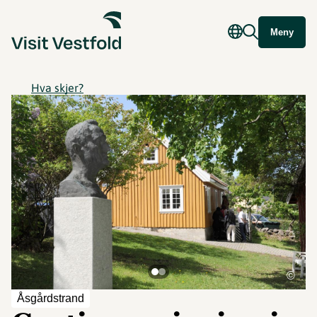
Meny
Hva skjer?
©
Åsgårdstrand