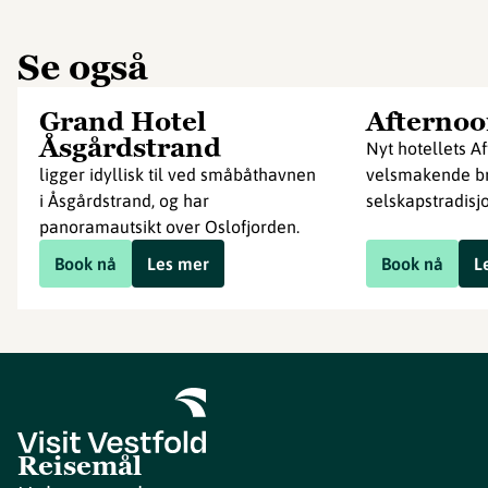
Se også
Grand Hotel
Afternoo
Åsgårdstrand
Nyt hotellets A
ligger idyllisk til ved småbåthavnen
velsmakende br
i Åsgårdstrand, og har
selskapstradisj
panoramautsikt over Oslofjorden.
Book nå
Les mer
Book nå
L
Reisemål