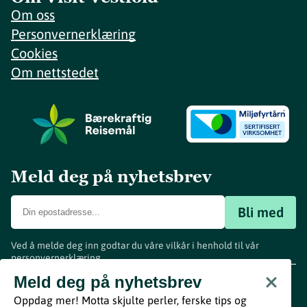
Om oss
Personvernerklæring
Cookies
Om nettstedet
Meld deg på nyhetsbrev
Bli med
Ved å melde deg inn godtar du våre vilkår i henhold til vår
personvernerklæring
.
www.visitvestfold.com
Meld deg på nyhetsbrev
Turistinformasjon
Oppdag mer! Motta skjulte perler, ferske tips og