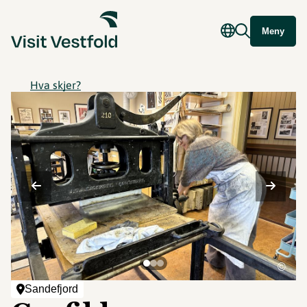
Meny
Hva skjer?
©
Sandefjord