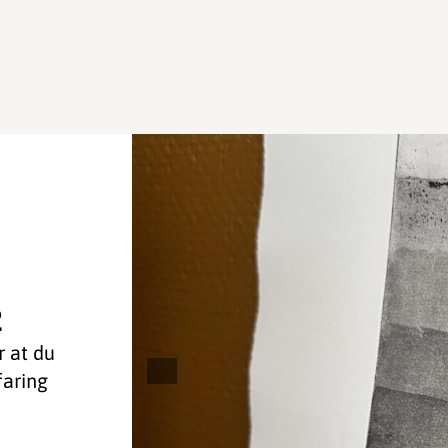
2
r at du
faring