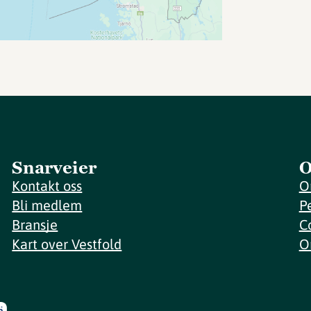
Snarveier
O
Kontakt oss
O
Bli medlem
P
Bransje
C
Kart over Vestfold
O