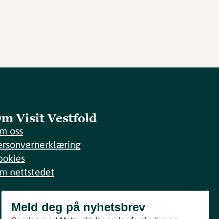
m Visit Vestfold
m oss
ersonvernerklæring
ookies
m nettstedet
Meld deg på nyhetsbrev
Meld deg på nyhetsbrev