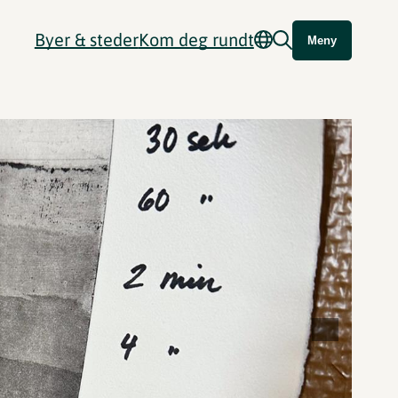
Byer & steder
Kom deg rundt
Meny