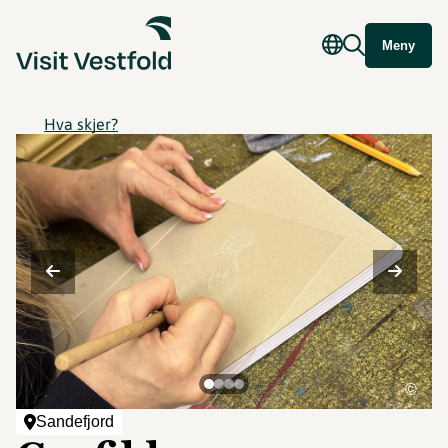
Meny
Hva skjer?
©
Sandefjord