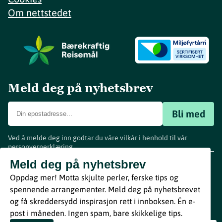
Om nettstedet
Meld deg på nyhetsbrev
Bli med
Ved å melde deg inn godtar du våre vilkår i henhold til vår
personvernerklæring
.
www.visitvestfold.com
Meld deg på nyhetsbrev
Turistinformasjon
Oppdag mer! Motta skjulte perler, ferske tips og
Vestfold Fylkeskommune
spennende arrangementer. Meld deg på nyhetsbrevet
By
Breakfast
og få skreddersydd inspirasjon rett i innboksen. Én e-
post i måneden. Ingen spam, bare skikkelige tips.