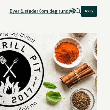
Byer & steder
Kom deg rundt
Meny