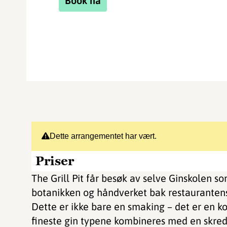
Book nå
Dette arrangementet har vært.
Priser
The Grill Pit får besøk av selve Ginskolen s
botanikken og håndverket bak restaurantens
Dette er ikke bare en smaking – det er en 
fineste gin typene kombineres med en skredd