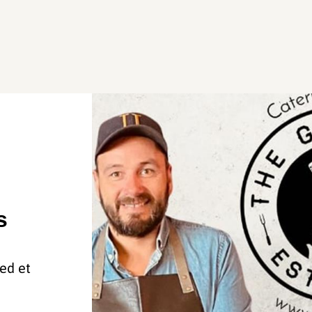
s
ed et