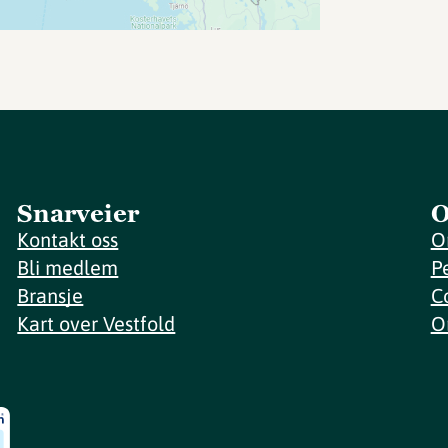
Snarveier
O
Kontakt oss
O
Bli medlem
P
Bransje
C
Kart over Vestfold
O