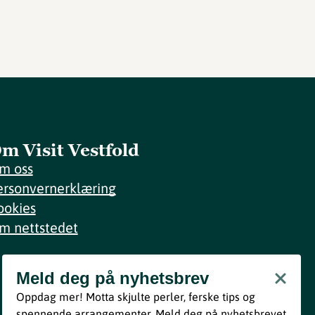
m Visit Vestfold
m oss
ersonvernerklæring
ookies
m nettstedet
Meld deg på nyhetsbrev
Meld deg på nyhetsbrev
Oppdag mer! Motta skjulte perler, ferske tips og
Bli med
spennende arrangementer. Meld deg på nyhetsbrevet