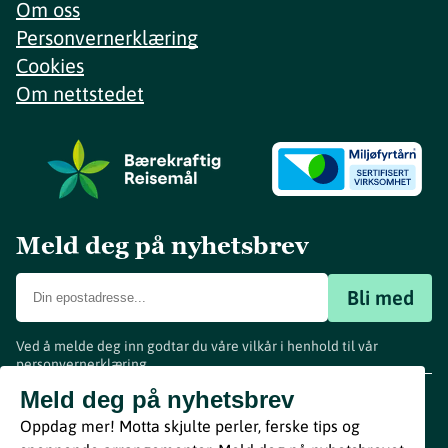
Om oss
Personvernerklæring
Cookies
Om nettstedet
Meld deg på nyhetsbrev
Bli med
Ved å melde deg inn godtar du våre vilkår i henhold til vår
personvernerklæring
.
www.visitvestfold.com
Meld deg på nyhetsbrev
Turistinformasjon
Oppdag mer! Motta skjulte perler, ferske tips og
Vestfold Fylkeskommune