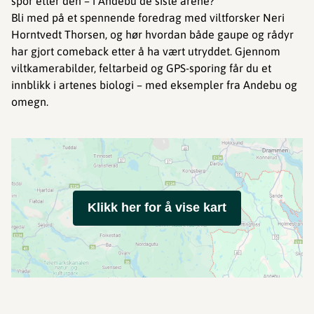
spor etter den – i Andebu de siste årene?
Bli med på et spennende foredrag med viltforsker Neri
Horntvedt Thorsen, og hør hvordan både gaupe og rådyr
har gjort comeback etter å ha vært utryddet. Gjennom
viltkamerabilder, feltarbeid og GPS-sporing får du et
innblikk i artenes biologi – med eksempler fra Andebu og
omegn.
Klikk her for å vise kart