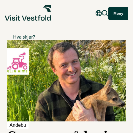
Meny
Hva skjer?
Andebu