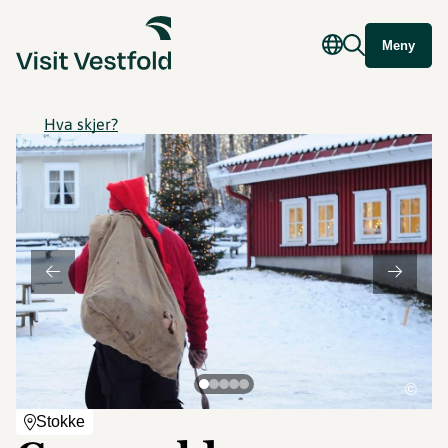
Meny
Hva skjer?
©
Stokke