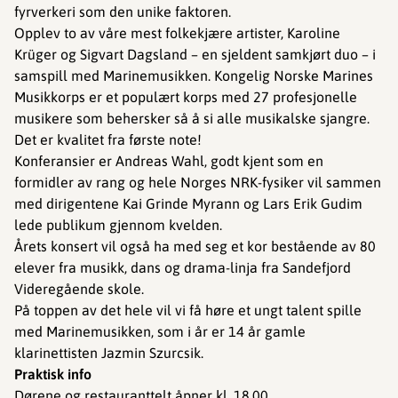
fyrverkeri som den unike faktoren.
Opplev to av våre mest folkekjære artister, Karoline
Krüger og Sigvart Dagsland – en sjeldent samkjørt duo – i
samspill med Marinemusikken. Kongelig Norske Marines
Musikkorps er et populært korps med 27 profesjonelle
musikere som behersker så å si alle musikalske sjangre.
Det er kvalitet fra første note!
Konferansier er Andreas Wahl, godt kjent som en
formidler av rang og hele Norges NRK-fysiker vil sammen
med dirigentene Kai Grinde Myrann og Lars Erik Gudim
lede publikum gjennom kvelden.
Årets konsert vil også ha med seg et kor bestående av 80
elever fra musikk, dans og drama-linja fra Sandefjord
Videregående skole.
På toppen av det hele vil vi få høre et ungt talent spille
med Marinemusikken, som i år er 14 år gamle
klarinettisten Jazmin Szurcsik.
Praktisk info
Dørene og restauranttelt åpner kl. 18.00.