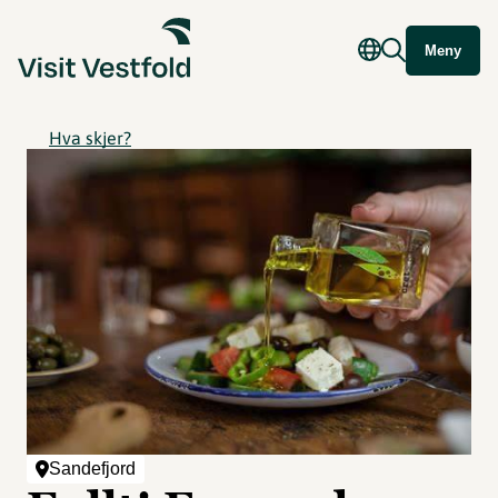
Meny
Hva skjer?
Sandefjord