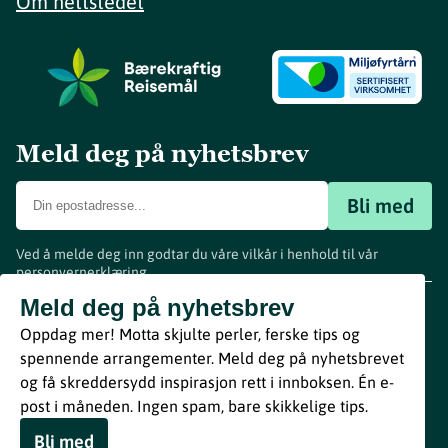
Om nettstedet
Meld deg på nyhetsbrev
Bli med
Ved å melde deg inn godtar du våre vilkår i henhold til vår
personvernerklæring
.
www.visitvestfold.com
Meld deg på nyhetsbrev
Turistinformasjon
Oppdag mer! Motta skjulte perler, ferske tips og
Vestfold Fylkeskommune
spennende arrangementer. Meld deg på nyhetsbrevet
By
Breakfast
og få skreddersydd inspirasjon rett i innboksen. Én e-
post i måneden. Ingen spam, bare skikkelige tips.
Bli med