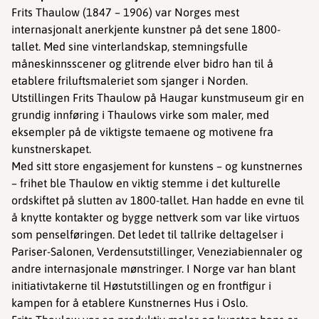
Frits Thaulow (1847 – 1906) var Norges mest
internasjonalt anerkjente kunstner på det sene 1800-
tallet. Med sine vinterlandskap, stemningsfulle
måneskinnsscener og glitrende elver bidro han til å
etablere friluftsmaleriet som sjanger i Norden.
Utstillingen Frits Thaulow på Haugar kunstmuseum gir en
grundig innføring i Thaulows virke som maler, med
eksempler på de viktigste temaene og motivene fra
kunstnerskapet.
Med sitt store engasjement for kunstens – og kunstnernes
– frihet ble Thaulow en viktig stemme i det kulturelle
ordskiftet på slutten av 1800-tallet. Han hadde en evne til
å knytte kontakter og bygge nettverk som var like virtuos
som penselføringen. Det ledet til tallrike deltagelser i
Pariser-Salonen, Verdensutstillinger, Veneziabiennaler og
andre internasjonale mønstringer. I Norge var han blant
initiativtakerne til Høstutstillingen og en frontfigur i
kampen for å etablere Kunstnernes Hus i Oslo.