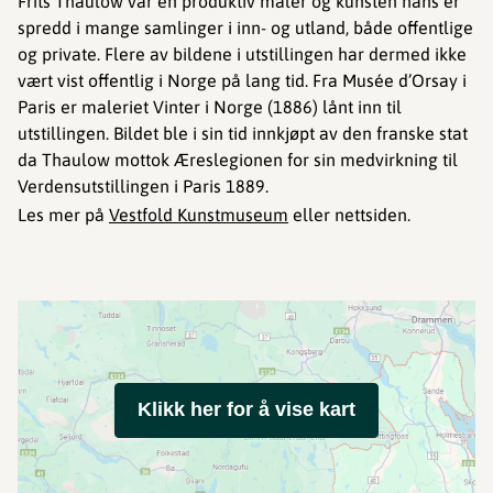
Frits Thaulow var en produktiv maler og kunsten hans er
spredd i mange samlinger i inn- og utland, både offentlige
og private. Flere av bildene i utstillingen har dermed ikke
vært vist offentlig i Norge på lang tid. Fra Musée d’Orsay i
Paris er maleriet Vinter i Norge (1886) lånt inn til
utstillingen. Bildet ble i sin tid innkjøpt av den franske stat
da Thaulow mottok Æreslegionen for sin medvirkning til
Verdensutstillingen i Paris 1889.
Les mer på
Vestfold Kunstmuseum
eller nettsiden.
Klikk her for å vise kart