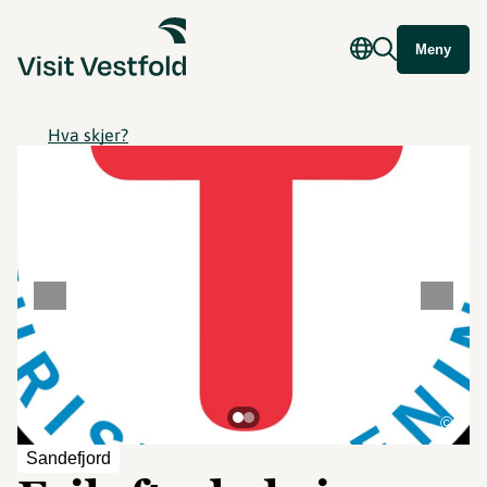
Meny
Hva skjer?
©
Sandefjord