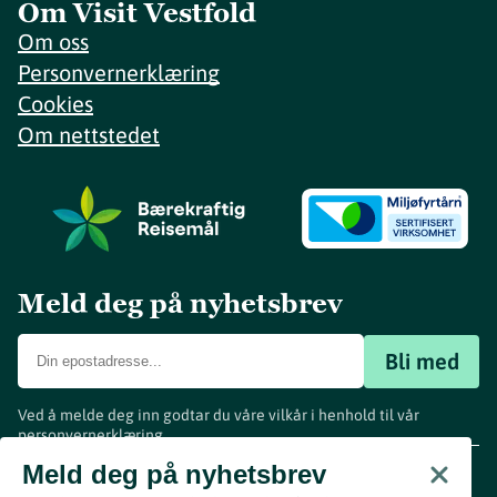
Om Visit Vestfold
Om oss
Personvernerklæring
Cookies
Om nettstedet
Meld deg på nyhetsbrev
Bli med
Ved å melde deg inn godtar du våre vilkår i henhold til vår
personvernerklæring
.
www.visitvestfold.com
Meld deg på nyhetsbrev
Turistinformasjon