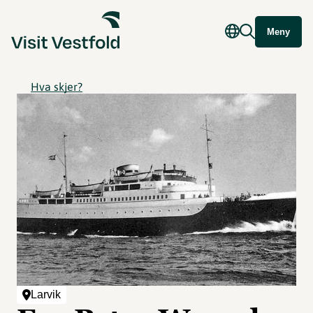
Meny
Hva skjer?
Larvik