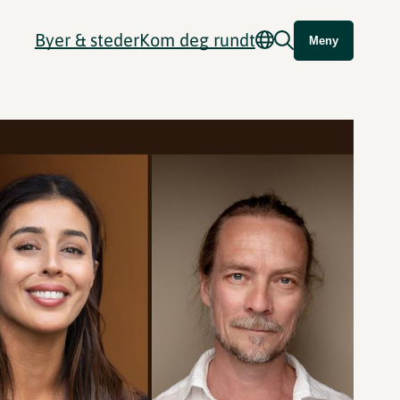
Byer & steder
Kom deg rundt
Meny