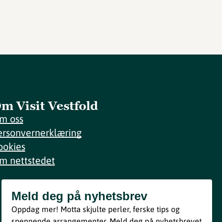
m Visit Vestfold
m oss
ersonvernerklæring
ookies
m nettstedet
Meld deg på nyhetsbrev
Meld deg på nyhetsbrev
Oppdag mer! Motta skjulte perler, ferske tips og
Bli med
spennende arrangementer. Meld deg på nyhetsbrevet