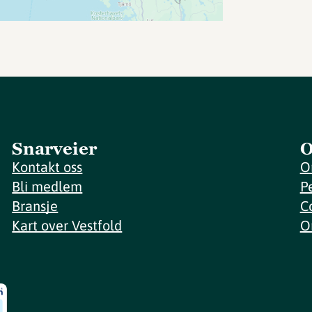
Snarveier
O
Kontakt oss
O
Bli medlem
P
Bransje
C
Kart over Vestfold
O