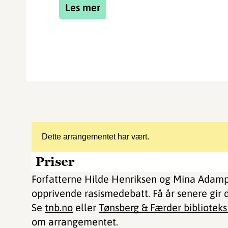
Les mer
Dette arrangementet har vært.
Priser
Forfatterne Hilde Henriksen og Mina Adampou
opprivende rasismedebatt. Få år senere gir
Se
tnb.no
eller
Tønsberg & Færder bibliotek
om arrangementet.