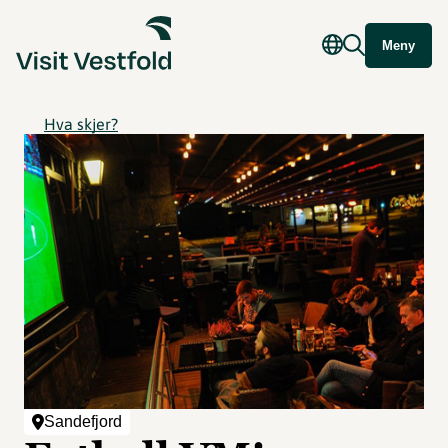
Meny
Hva skjer?
Sandefjord