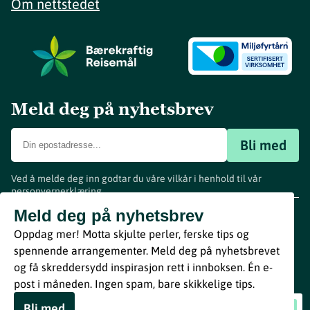
Om nettstedet
Meld deg på nyhetsbrev
Bli med
Ved å melde deg inn godtar du våre vilkår i henhold til vår
personvernerklæring
.
www.visitvestfold.com
Meld deg på nyhetsbrev
Turistinformasjon
Oppdag mer! Motta skjulte perler, ferske tips og
Vestfold Fylkeskommune
spennende arrangementer. Meld deg på nyhetsbrevet
By
Breakfast
og få skreddersydd inspirasjon rett i innboksen. Én e-
post i måneden. Ingen spam, bare skikkelige tips.
Bli med