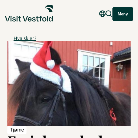
Meny
Hva skjer?
Tjøme