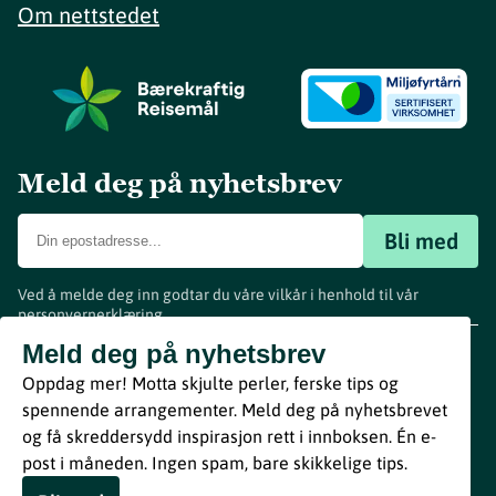
Om nettstedet
Meld deg på nyhetsbrev
Bli med
Ved å melde deg inn godtar du våre vilkår i henhold til vår
personvernerklæring
.
www.visitvestfold.com
Meld deg på nyhetsbrev
Turistinformasjon
Oppdag mer! Motta skjulte perler, ferske tips og
Vestfold Fylkeskommune
spennende arrangementer. Meld deg på nyhetsbrevet
By
Breakfast
og få skreddersydd inspirasjon rett i innboksen. Én e-
post i måneden. Ingen spam, bare skikkelige tips.