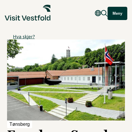
Meny
Hva skjer?
Tønsberg