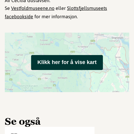
Av Cecilia Gustavsen.
Se
Vestfoldmuseene.no
eller
Slottsfjellsmuseets
facebookside
for mer informasjon.
Klikk her for å vise kart
Se også