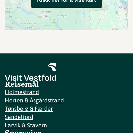
Klikk her for å vise kart
Reisemål
Holmestrand
Horten & Åsgårdstrand
Tønsberg & Færder
Sandefjord
Larvik & Stavern
Snarveier