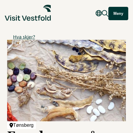
Meny
Hva skjer?
Tønsberg