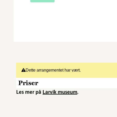
Dette arrangementet har vært.
Priser
Les mer på
Larvik museum
.