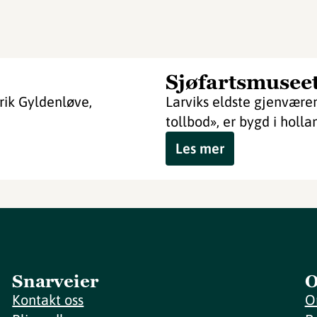
Sjøfartsmusee
rik Gyldenløve,
Larviks eldste gjenvære
tollbod», er bygd i hollan
Les mer
Snarveier
O
Kontakt oss
O