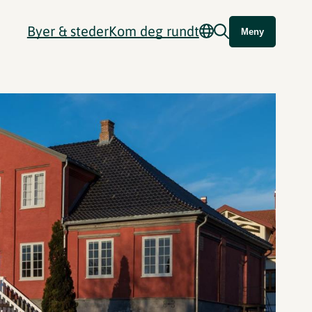
Byer & steder
Kom deg rundt
Meny