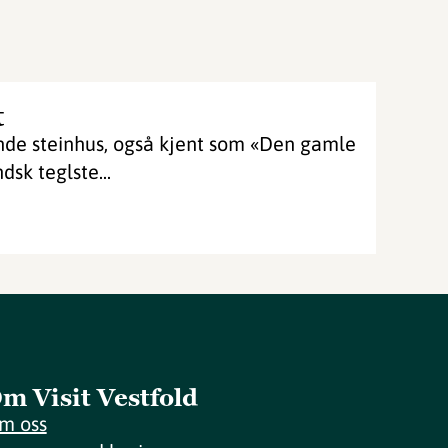
t
nde steinhus, også kjent som «Den gamle
dsk teglste...
m Visit Vestfold
m oss