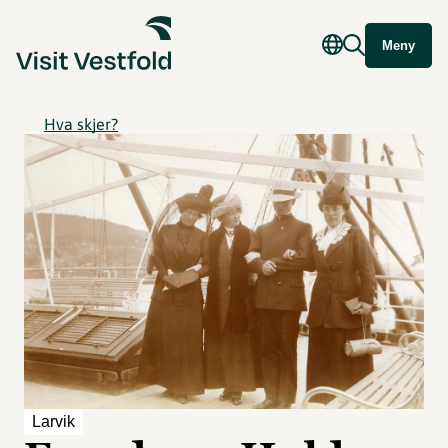
Meny
Hva skjer?
Larvik