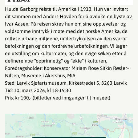
Hulda Garborg reiste til Amerika i 1913. Hun var invitert
dit sammen med Anders Hovden for å avduke en byste av
Ivar Aasen. På reisen skrev hun om sine opplevelser og
voldsomme inntrykk i møte med det norske Amerika, de
rotløse urbane miljøene, undertrykkelsen av den svarte
befolkningen og den fordrevne urbefolkningen. Vi lager
en utstilling om kulturmøter, og den evige søken etter å
definere noe "opprinnelig" og "ekte" i kulturen.
Foredragsholder: Konservator Miriam Rose Sitkin Røsler-
Nilsen, Museene i Akershus, MiA.
Sted: Larvik Sjøfartsmuseum, Kirkestredet 5, 3263 Larvik
Tid: 10. mars 2026, kl 18-19.30
Pris: kr 100,- (billetter ved inngangen til museet)