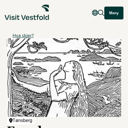
Meny
Hva skjer?
Tønsberg