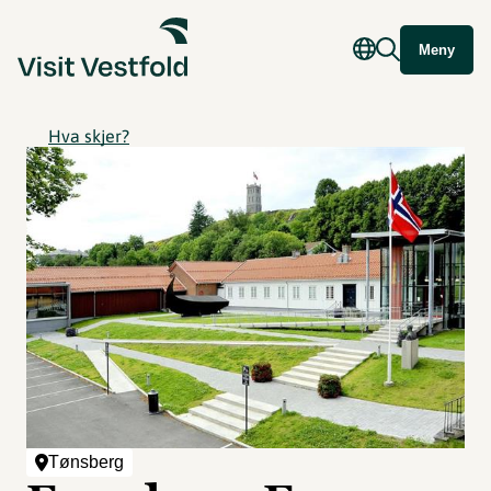
Meny
Hva skjer?
Tønsberg