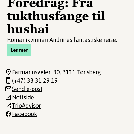
Foredrag: Fra
tukthusfange til
hushai
Romanikvinnen Andrines fantastiske reise.
Les mer
Farmannsveien 30
, 3111 Tønsberg
(+47) 33 31 29 19
Send e-post
Nettside
TripAdvisor
Facebook