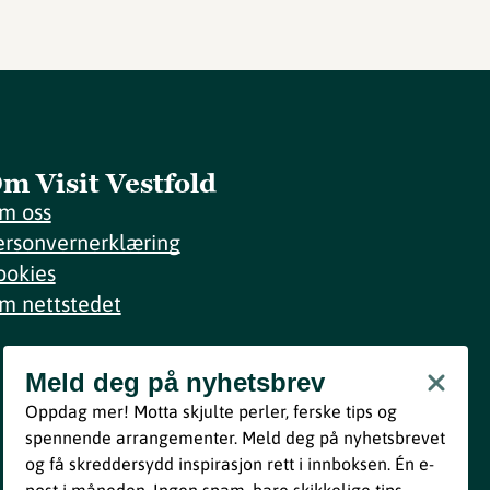
m Visit Vestfold
m oss
ersonvernerklæring
ookies
m nettstedet
Meld deg på nyhetsbrev
Meld deg på nyhetsbrev
Oppdag mer! Motta skjulte perler, ferske tips og
Bli med
spennende arrangementer. Meld deg på nyhetsbrevet
og få skreddersydd inspirasjon rett i innboksen. Én e-
Ved å melde deg inn godtar du våre vilkår i henhold til vår