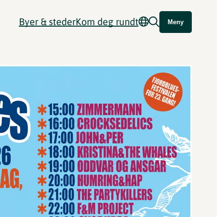
Byer & steder
Kom deg rundt
Meny