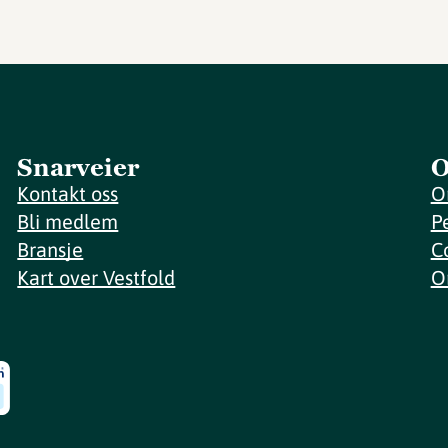
Snarveier
O
Kontakt oss
O
Bli medlem
P
Bransje
C
Kart over Vestfold
O