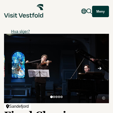
Meny
Hva skjer?
©
Sandefjord