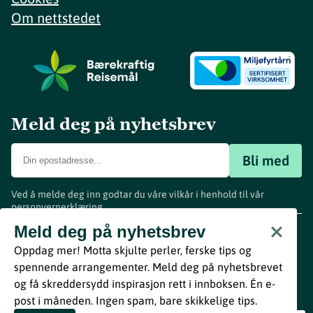
Om nettstedet
Meld deg på nyhetsbrev
Bli med
Ved å melde deg inn godtar du våre vilkår i henhold til vår
personvernerklæring
.
www.visitvestfold.com
Meld deg på nyhetsbrev
Turistinformasjon
Oppdag mer! Motta skjulte perler, ferske tips og
Vestfold Fylkeskommune
spennende arrangementer. Meld deg på nyhetsbrevet
By
Breakfast
og få skreddersydd inspirasjon rett i innboksen. Én e-
post i måneden. Ingen spam, bare skikkelige tips.