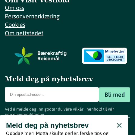
Om oss
Personvernerklæring
Cookies
Om nettstedet
Meld deg på nyhetsbrev
Bli med
Ved å melde deg inn godtar du våre vilkår i henhold til vår
personvernerklæring
.
www.visitvestfold.com
Meld deg på nyhetsbrev
Turistinformasjon
Oppdag mer! Motta skjulte perler, ferske tips og