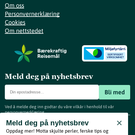
Om oss
Personvernerklæring
Cookies
Om nettstedet
Meld deg på nyhetsbrev
Bli med
Ved å melde deg inn godtar du våre vilkår i henhold til vår
personvernerklæring
.
www.visitvestfold.com
Meld deg på nyhetsbrev
Turistinformasjon
Oppdag mer! Motta skjulte perler, ferske tips og