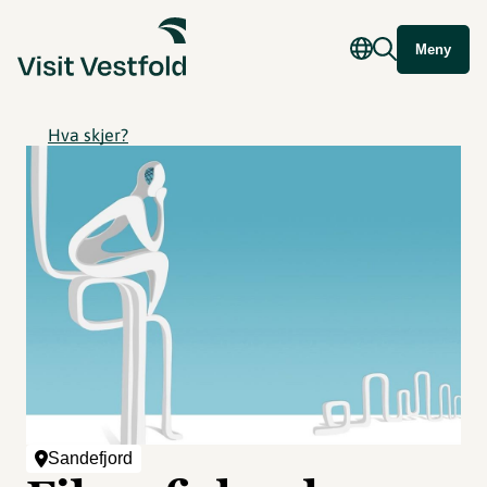
Meny
Hva skjer?
Sandefjord