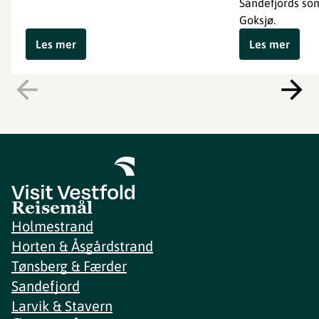
Sandefjords s
Goksjø.
Les mer
Les mer
Reisemål
Holmestrand
Horten & Åsgårdstrand
Tønsberg & Færder
Sandefjord
Larvik & Stavern