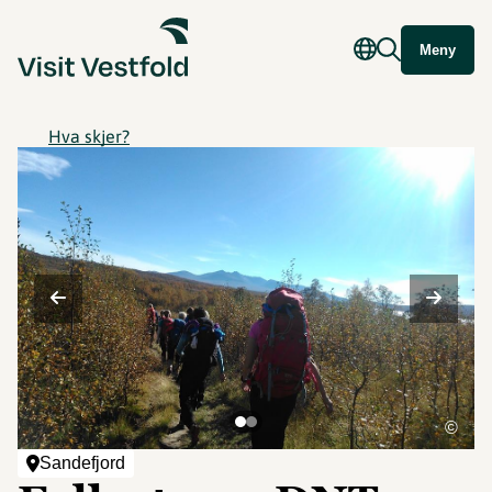
Meny
Hva skjer?
©
Sandefjord