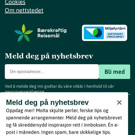
Cookies
Om nettstedet
Meld deg på nyhetsbrev
Bli med
Ved å melde deg inn godtar du våre vilkår i henhold til vår
personvernerklæring
.
www.visitvestfold.com
Meld deg på nyhetsbrev
Turistinformasjon
Oppdag mer! Motta skjulte perler, ferske tips og
Vestfold Fylkeskommune
spennende arrangementer. Meld deg på nyhetsbrevet
By
Breakfast
og få skreddersydd inspirasjon rett i innboksen. Én e-
post i måneden. Ingen spam, bare skikkelige tips.