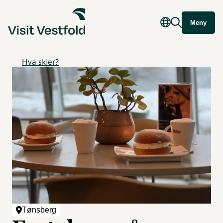
Meny
Hva skjer?
Tønsberg