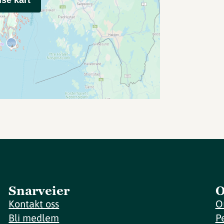
Snarveier
O
Kontakt oss
O
Bli medlem
P