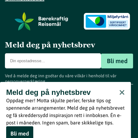
Meld deg på nyhetsbrev
Bli med
Ved å melde deg inn godtar du våre vilkår i henhold til vår
personvernerklæring
.
www.visitvestfold.com
Meld deg på nyhetsbrev
Turistinformasjon
Oppdag mer! Motta skjulte perler, ferske tips og
Vestfold Fylkeskommune
spennende arrangementer. Meld deg på nyhetsbrevet
By
Breakfast
og få skreddersydd inspirasjon rett i innboksen. Én e-
post i måneden. Ingen spam, bare skikkelige tips.
Bli med