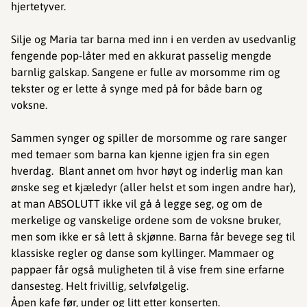
hjertetyver.
Silje og Maria tar barna med inn i en verden av usedvanlig
fengende pop-låter med en akkurat passelig mengde
barnlig galskap. Sangene er fulle av morsomme rim og
tekster og er lette å synge med på for både barn og
voksne.
Sammen synger og spiller de morsomme og rare sanger
med temaer som barna kan kjenne igjen fra sin egen
hverdag. Blant annet om hvor høyt og inderlig man kan
ønske seg et kjæledyr (aller helst et som ingen andre har),
at man ABSOLUTT ikke vil gå å legge seg, og om de
merkelige og vanskelige ordene som de voksne bruker,
men som ikke er så lett å skjønne. Barna får bevege seg til
klassiske regler og danse som kyllinger. Mammaer og
pappaer får også muligheten til å vise frem sine erfarne
dansesteg. Helt frivillig, selvfølgelig.
Åpen kafe før, under og litt etter konserten.