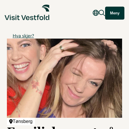
Meny
Hva skjer?
Tønsberg