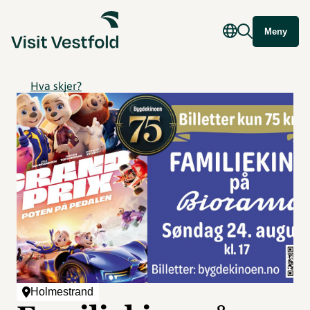
Meny
Hva skjer?
Holmestrand