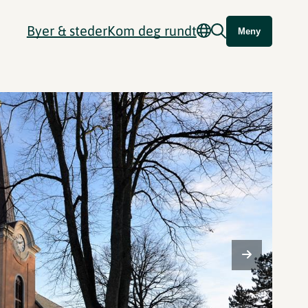
Byer & steder
Kom deg rundt
Meny