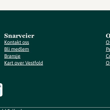
Snarveier
O
Kontakt oss
O
Bli medlem
P
Bransje
C
Kart over Vestfold
O