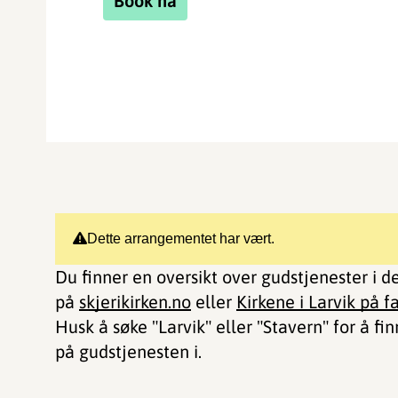
Book nå
Dette arrangementet har vært.
Du finner en oversikt over gudstjenester i de
på
skjerikirken.no
eller
Kirkene i Larvik på 
Husk å søke "Larvik" eller "Stavern" for å fi
på gudstjenesten i.