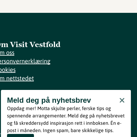
m Visit Vestfold
m oss
ersonvernerklæring
ookies
m nettstedet
Meld deg på nyhetsbrev
Meld deg på nyhetsbrev
Oppdag mer! Motta skjulte perler, ferske tips og
Bli med
spennende arrangementer. Meld deg på nyhetsbrevet
og få skreddersydd inspirasjon rett i innboksen. Én e-
Ved å melde deg inn godtar du våre vilkår i henhold til vår
post i måneden. Ingen spam, bare skikkelige tips.
personvernerklæring
.