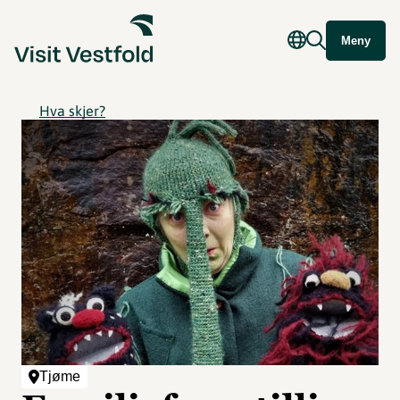
Meny
Hva skjer?
Tjøme