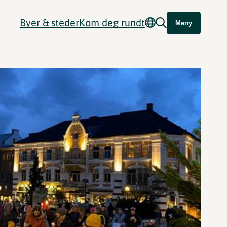
Byer & steder
Kom deg rundt
Meny