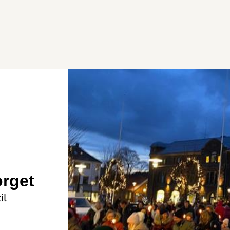
orget
il