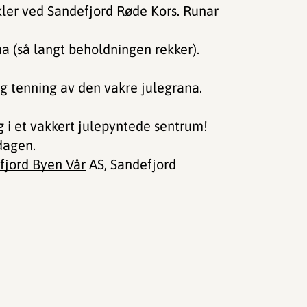
akler ved Sandefjord Røde Kors. Runar
na (så langt beholdningen rekker).
g tenning av den vakre julegrana.
 i et vakkert julepyntede sentrum!
dagen.
fjord Byen Vår
AS, Sandefjord