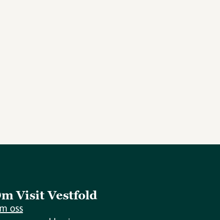
m Visit Vestfold
m oss