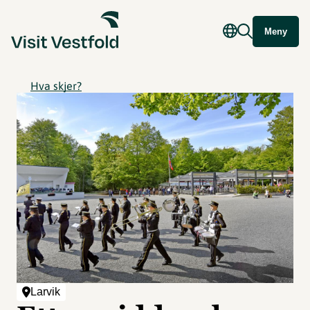
Meny
Hva skjer?
Larvik