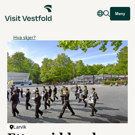
Meny
Hva skjer?
Larvik