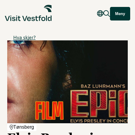
Meny
Hva skjer?
Tønsberg