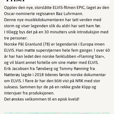
Opplev den nye, storslåtte ELVIS-filmen EPiC, laget av den
Oscar-nominerte regissøren Baz Luhrmann.
Denne nye musikkdokumentaren har tatt verden med
storm og viser legenden slik du aldri har sett ham før.
I tillegg bys det på en 30 minutters unik introduksjon med
tre personer:
Norske Pål Granlund (78) er legendarisk i Europa innen
ELVIS. Han møtte superstjernen hele fem ganger. I over 60
år har han ledet den norske fanklubben «Flaming Star»,
og vil blant annet fortelle om sine møter med ELVIS.
Erik Jacobsen fra Tønsberg og Tommy Rønning fra
Nøtterøy lagde i 2018 tidenes første norske dokumentar
om ELVIS. I flere år har den blitt vist på NRK med stor
suksess. Sammen byr de på en rekke gode klipp og
intervjuer fra produksjonen.
Det ønskes velkommen til en episk kveld!