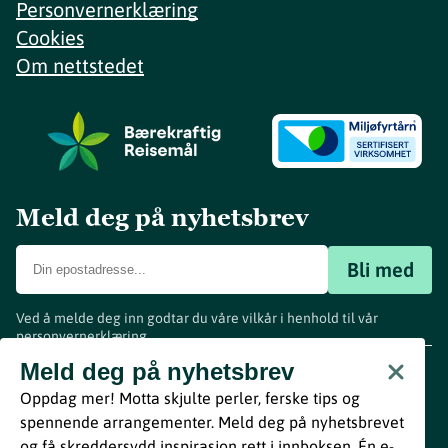
Personvernerklæring
Cookies
Om nettstedet
Meld deg på nyhetsbrev
Bli med
Ved å melde deg inn godtar du våre vilkår i henhold til vår
personvernerklæring
.
www.visitvestfold.com
Meld deg på nyhetsbrev
Turistinformasjon
Oppdag mer! Motta skjulte perler, ferske tips og
Vestfold Fylkeskommune
spennende arrangementer. Meld deg på nyhetsbrevet
By
Breakfast
og få skreddersydd inspirasjon rett i innboksen. Én e-