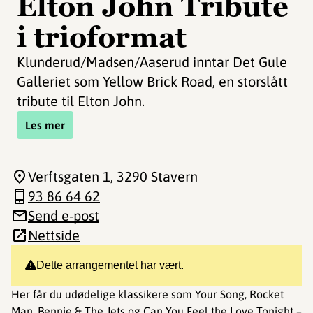
Elton John Tribute
i trioformat
Klunderud/Madsen/Aaserud inntar Det Gule
Galleriet som Yellow Brick Road, en storslått
tribute til Elton John.
Les mer
Verftsgaten 1
, 3290 Stavern
93 86 64 62
Send e-post
Nettside
Dette arrangementet har vært.
Her får du udødelige klassikere som Your Song, Rocket
Man, Bennie & The Jets og Can You Feel the Love Tonight –