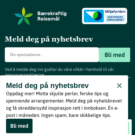
Meld deg på nyhetsbrev
Bli med
Ved å melde deg inn godtar du våre vilkår i henhold til vår
personvernerklæring
.
www.visitvestfold.com
Meld deg på nyhetsbrev
Turistinformasjon
Oppdag mer! Motta skjulte perler, ferske tips og
Vestfold Fylkeskommune
spennende arrangementer. Meld deg på nyhetsbrevet
By
Breakfast
og få skreddersydd inspirasjon rett i innboksen. Én e-
post i måneden. Ingen spam, bare skikkelige tips.
Bli med
Eidsfossfestivalen 2026
Book nå