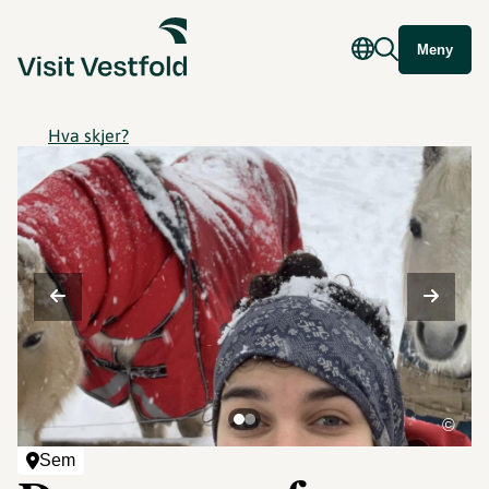
Meny
Hva skjer?
©
Sem