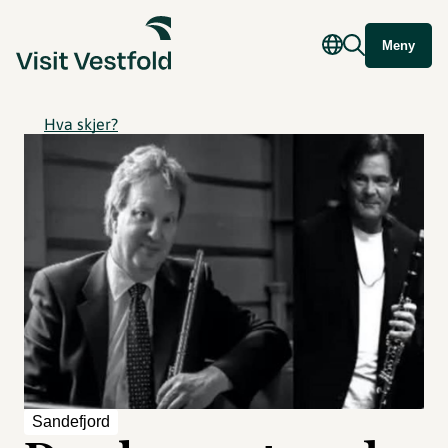
Meny
Hva skjer?
Sandefjord