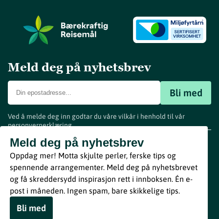
Meld deg på nyhetsbrev
Bli med
Ved å melde deg inn godtar du våre vilkår i henhold til vår
personvernerklæring
.
www.visitvestfold.com
Meld deg på nyhetsbrev
Turistinformasjon
Oppdag mer! Motta skjulte perler, ferske tips og
Vestfold Fylkeskommune
spennende arrangementer. Meld deg på nyhetsbrevet
By
Breakfast
og få skreddersydd inspirasjon rett i innboksen. Én e-
post i måneden. Ingen spam, bare skikkelige tips.
Bli med