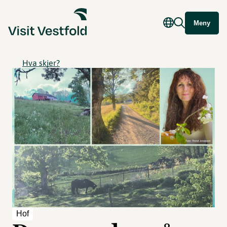
Meny
Hva skjer?
Hof