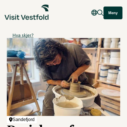
Meny
Hva skjer?
Sandefjord