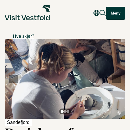
Meny
Hva skjer?
©
Sandefjord