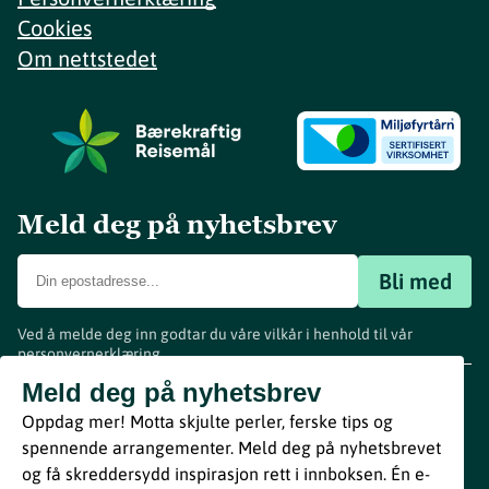
Cookies
Om nettstedet
Meld deg på nyhetsbrev
Bli med
Ved å melde deg inn godtar du våre vilkår i henhold til vår
personvernerklæring
.
www.visitvestfold.com
Meld deg på nyhetsbrev
Turistinformasjon
Oppdag mer! Motta skjulte perler, ferske tips og
Vestfold Fylkeskommune
spennende arrangementer. Meld deg på nyhetsbrevet
By
Breakfast
og få skreddersydd inspirasjon rett i innboksen. Én e-