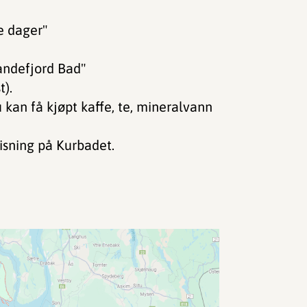
e dager"
andefjord Bad"
t).
u kan få kjøpt kaffe, te, mineralvann
visning på Kurbadet.