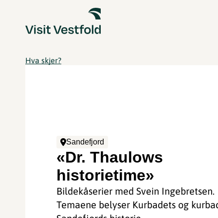
Hva skjer?
Sandefjord
«Dr. Thaulows
historietime»
Bildekåserier med Svein Ingebretsen.
Temaene belyser Kurbadets og kurb