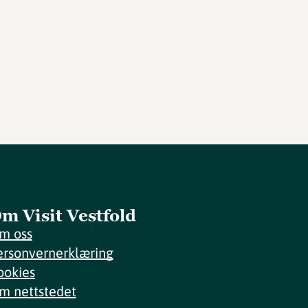
m Visit Vestfold
m oss
ersonvernerklæring
ookies
m nettstedet