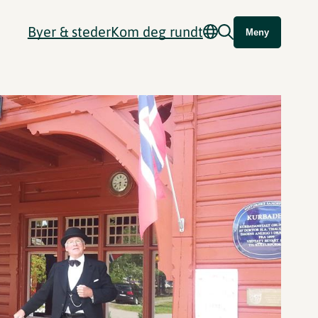
Byer & steder
Kom deg rundt
Meny