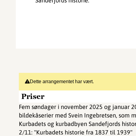
Sandefjords historie.
Dette arrangementet har vært.
Priser
Fem søndager i november 2025 og januar 2
bildekåserier med Svein Ingebretsen, som me
Kurbadets og kurbadbyen Sandefjords histor
2/11: "Kurbadets historie fra 1837 til 1939"