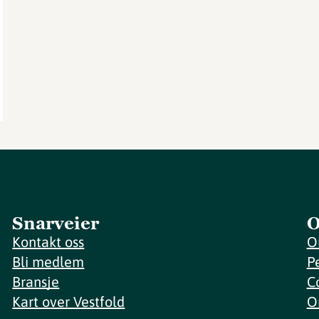
Snarveier
O
Kontakt oss
O
Bli medlem
P
Bransje
C
Kart over Vestfold
O