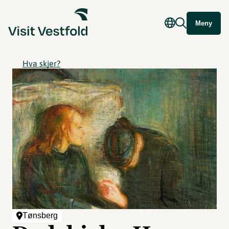
Meny
Hva skjer?
Tønsberg