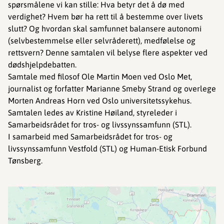
spørsmålene vi kan stille: Hva betyr det å dø med
verdighet? Hvem bør ha rett til å bestemme over livets
slutt? Og hvordan skal samfunnet balansere autonomi
(selvbestemmelse eller selvråderett), medfølelse og
rettsvern? Denne samtalen vil belyse flere aspekter ved
dødshjelpdebatten.
Samtale med filosof Ole Martin Moen ved Oslo Met,
journalist og forfatter Marianne Smeby Strand og overlege
Morten Andreas Horn ved Oslo universitetssykehus.
Samtalen ledes av Kristine Høiland, styreleder i
Samarbeidsrådet for tros- og livssynssamfunn (STL).
I samarbeid med Samarbeidsrådet for tros- og
livssynssamfunn Vestfold (STL) og Human-Etisk Forbund
Tønsberg.