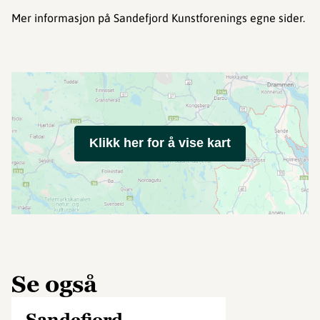
Mer informasjon på Sandefjord Kunstforenings egne sider.
Klikk her for å vise kart
Se også
Sandefjord