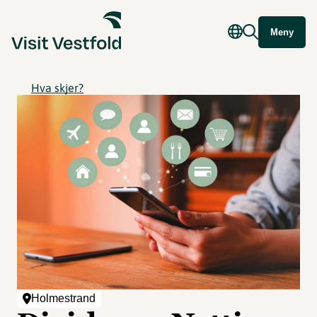
Meny
Hva skjer?
Holmestrand